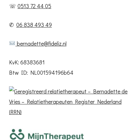
☏
0513 72 44 05
✆
06 838 493 49
bernadette@fideliz.nl
KvK: 68383681
Btw ID: NL001594196b64