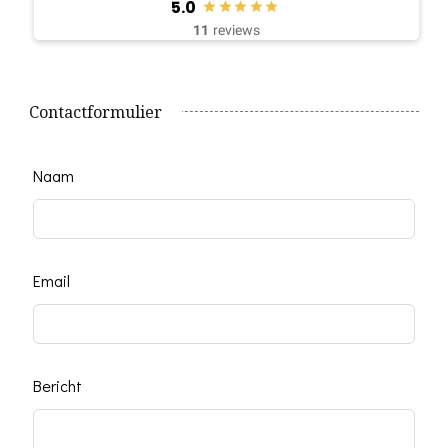
5.0
11
reviews
Contactformulier
Leave
Naam
this
field
blank
Email
Bericht