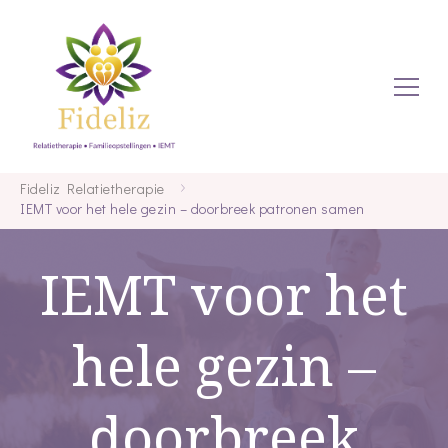
Relaties en zo
Fideliz
Fideliz Relatietherapie
IEMT voor het hele gezin – doorbreek patronen samen
IEMT voor het
Relatiethe
hele gezin –
doorbreek