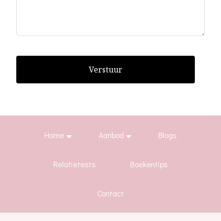
Verstuur
Home
Aanbod
Blogs
Relatietests
Boekentips
Contact