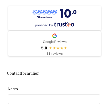
10
,0
39 reviews
provided by
Google Reviews
5.0
11
reviews
Contactformulier
Leave
Naam
this
field