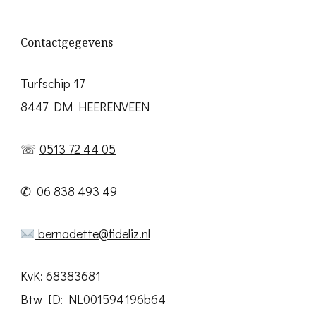
Contactgegevens
Turfschip 17
8447 DM HEERENVEEN
☏
0513 72 44 05
✆
06 838 493 49
bernadette@fideliz.nl
KvK: 68383681
Btw ID: NL001594196b64