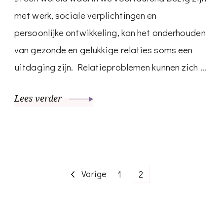
met werk, sociale verplichtingen en
persoonlijke ontwikkeling, kan het onderhouden
van gezonde en gelukkige relaties soms een
uitdaging zijn. Relatieproblemen kunnen zich …
Lees verder
Berichten
Vorige
Pagina
Pagina
1
2
paginering