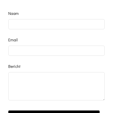
Leave
Naam
this
field
blank
Email
Bericht