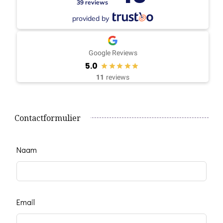
39 reviews
provided by
Google Reviews
5.0
11
reviews
Contactformulier
Leave
Naam
this
field
blank
Email