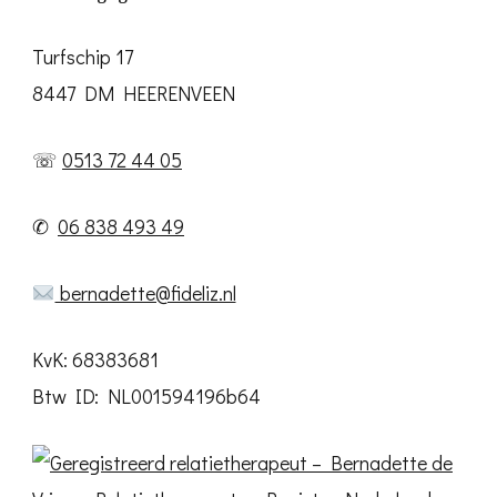
Turfschip 17
8447 DM HEERENVEEN
☏
0513 72 44 05
✆
06 838 493 49
bernadette@fideliz.nl
KvK: 68383681
Btw ID: NL001594196b64