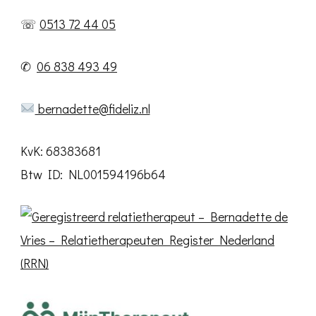
☏
0513 72 44 05
✆
06 838 493 49
bernadette@fideliz.nl
KvK: 68383681
Btw ID: NL001594196b64