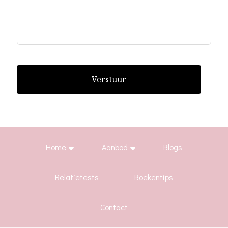
Verstuur
Home
Aanbod
Blogs
Relatietests
Boekentips
Contact