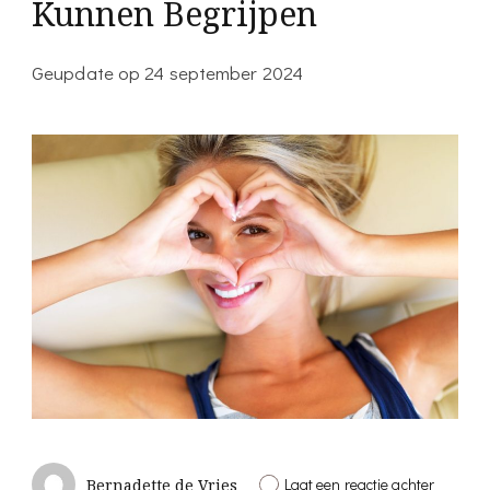
Heerenvee
Kunnen Begrijpen
Geupdate op
24 september 2024
op
Laat een reactie achter
Bernadette de Vries