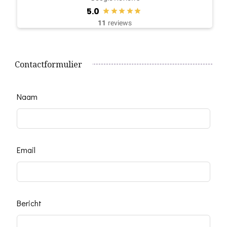
5.0
11
reviews
Contactformulier
Leave
Naam
this
field
blank
Email
Bericht