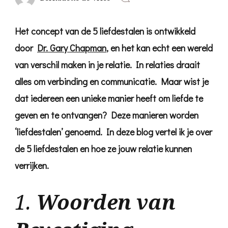
De
5
Liefdest
Het concept van de 5 liefdestalen is ontwikkeld
Hoe
Jij
door
Dr. Gary Chapman
, en het kan echt een wereld
en
Je
van verschil maken in je relatie. In relaties draait
Partner
Elkaar
alles om verbinding en communicatie. Maar wist je
Beter
dat iedereen een unieke manier heeft om liefde te
Kunnen
Begrijpe
geven en te ontvangen? Deze manieren worden
‘liefdestalen’ genoemd. In deze blog vertel ik je over
de 5 liefdestalen en hoe ze jouw relatie kunnen
verrijken.
1.
Woorden van